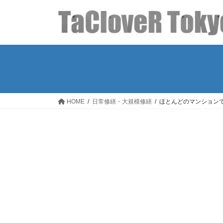
コ
ナ
ン
ビ
テ
ゲ
ン
ー
ツ
シ
へ
ョ
ス
ン
キ
に
ッ
移
HOME
日常修繕・大規模修繕
ほとんどのマンション
プ
動