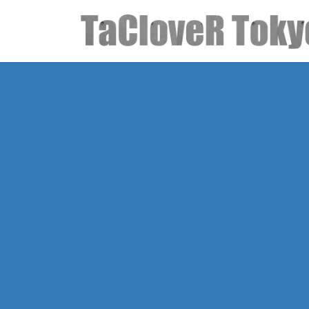
コ
ナ
ン
ビ
テ
ゲ
ン
ー
ツ
シ
へ
ョ
ス
ン
キ
に
ッ
移
プ
動